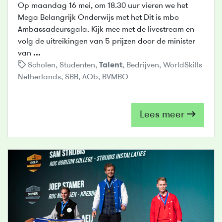
Op maandag 16 mei, om 18.30 uur vieren we het
Mega Belangrijk Onderwijs met het Dit is mbo
Ambassadeursgala. Kijk mee met de livestream en
volg de uitreikingen van 5 prijzen door de minister
van
...
Scholen
,
Studenten
,
Talent
,
Bedrijven
,
WorldSkills
Netherlands
,
SBB
,
AOb
,
BVMBO
Lees meer