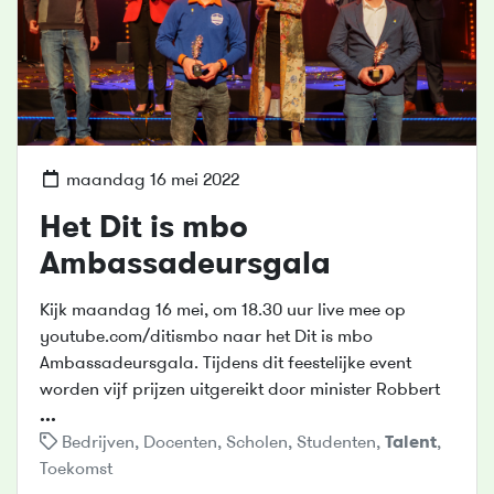
maandag 16 mei 2022
Het Dit is mbo
Ambassadeursgala
Kijk maandag 16 mei, om 18.30 uur live mee op
youtube.com/ditismbo naar het Dit is mbo
Ambassadeursgala. Tijdens dit feestelijke event
worden vijf prijzen uitgereikt door minister Robbert
...
Bedrijven
,
Docenten
,
Scholen
,
Studenten
,
Talent
,
Toekomst