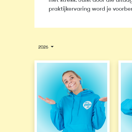
met stress. Juist door die uitda
praktijkervaring word je voorber
2026