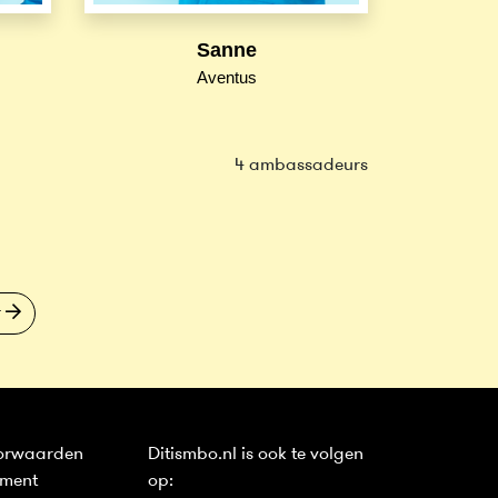
Sanne
Aventus
4 ambassadeurs
r
orwaarden
Ditismbo.nl is ook te volgen
ement
op: