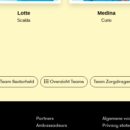
Lotte
Medina
Scalda
Curio
Team Sectorheld
Overzicht Teams
Team Zorgdrage
Partners
Algemene vo
Ambassadeurs
Privacy stat