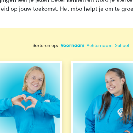
gingen leer je jezelf beter kennen en word je sterk
eid op jouw toekomst. Het mbo helpt je om te groei
Sorteren op:
Voornaam
Achternaam
School