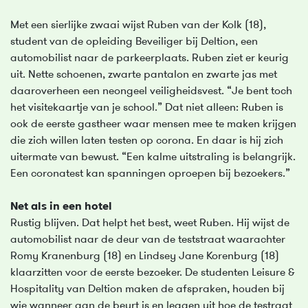
Met een sierlijke zwaai wijst Ruben van der Kolk (18),
student van de opleiding Beveiliger bij Deltion, een
automobilist naar de parkeerplaats. Ruben ziet er keurig
uit. Nette schoenen, zwarte pantalon en zwarte jas met
daaroverheen een neongeel veiligheidsvest. “Je bent toch
het visitekaartje van je school.” Dat niet alleen: Ruben is
ook de eerste gastheer waar mensen mee te maken krijgen
die zich willen laten testen op corona. En daar is hij zich
uitermate van bewust. “Een kalme uitstraling is belangrijk.
Een coronatest kan spanningen oproepen bij bezoekers.”
Net als in een hotel
Rustig blijven. Dat helpt het best, weet Ruben. Hij wijst de
automobilist naar de deur van de teststraat waarachter
Romy Kranenburg (18) en Lindsey Jane Korenburg (18)
klaarzitten voor de eerste bezoeker. De studenten Leisure &
Hospitality van Deltion maken de afspraken, houden bij
wie wanneer aan de beurt is en leggen uit hoe de testraat