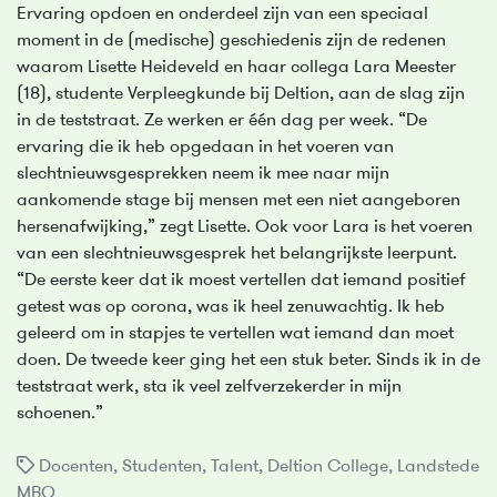
Ervaring opdoen en onderdeel zijn van een speciaal
moment in de (medische) geschiedenis zijn de redenen
waarom Lisette Heideveld en haar collega Lara Meester
(18), studente Verpleegkunde bij Deltion, aan de slag zijn
in de teststraat. Ze werken er één dag per week. “De
ervaring die ik heb opgedaan in het voeren van
slechtnieuwsgesprekken neem ik mee naar mijn
aankomende stage bij mensen met een niet aangeboren
hersenafwijking,” zegt Lisette. Ook voor Lara is het voeren
van een slechtnieuwsgesprek het belangrijkste leerpunt.
“De eerste keer dat ik moest vertellen dat iemand positief
getest was op corona, was ik heel zenuwachtig. Ik heb
geleerd om in stapjes te vertellen wat iemand dan moet
doen. De tweede keer ging het een stuk beter. Sinds ik in de
teststraat werk, sta ik veel zelfverzekerder in mijn
schoenen.”
Docenten
,
Studenten
,
Talent
,
Deltion College
,
Landstede
MBO