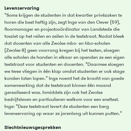
Levenservaring
“Soms krijgen de studenten in dat kwartier privézaken te
horen die best heftig zijn, zegt Inge van den Oever (59),
floormanager en projectcoördinator van Landstede die
toeziet op het reilen en zeilen in de teststraat. Nadat bleek
dat docenten van alle Zwolse mbo- en hbo-scholen
(Zwolse 8) geen voorrang kregen bij het testen, sloegen
alle scholen de handen in elkaar en openden ze een eigen
teststraat voor studenten en docenten. “Daarmee sloegen
we twee vliegen in één klap omdat studenten er ook stage
konden laten lopen.” Inge noemt het de kracht van goede
samenwerking dat de teststraat binnen één maand
gerealiseerd was. Inmiddels zijn ook het Zwolse
bedrijfsleven en particulieren welkom voor een sneltest.
Inge: “Deze teststraat levert de studenten een berg
levenservaring op waar ze jarenlang uit kunnen putten.”
Slechtnieuwsgesprekken