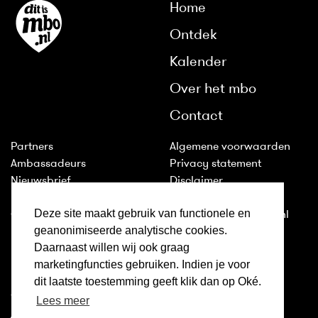
Home
Ontdek
Kalender
Over het mbo
Contact
Partners
Algemene voorwaarden
Ambassadeurs
Privacy statement
Nieuwsbrief
Disclaimer
Huisstijl
Cookies
Deze site maakt gebruik van functionele en
Colofon
2011-2026 © ditismbo.nl
geanonimiseerde analytische cookies.
Daarnaast willen wij ook graag
Inloggen
marketingfuncties gebruiken. Indien je voor
Ditismbo.nl is ook te volgen
dit laatste toestemming geeft klik dan op Oké.
op:
Lees meer