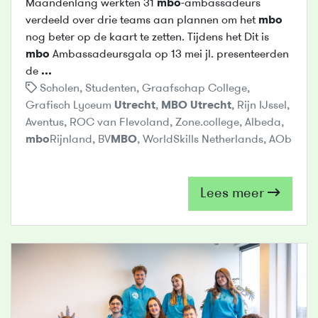
Maandenlang werkten 31
mbo
-ambassadeurs
verdeeld over drie teams aan plannen om het
mbo
nog beter op de kaart te zetten. Tijdens het Dit is
mbo
Ambassadeursgala op 13 mei jl. presenteerden
de
...
Scholen
,
Studenten
,
Graafschap College
,
Grafisch Lyceum
Utrecht
,
MBO
Utrecht
,
Rijn IJssel
,
Aventus
,
ROC van Flevoland
,
Zone.college
,
Albeda
,
mbo
Rijnland
,
BV
MBO
,
WorldSkills Netherlands
,
AOb
Lees meer