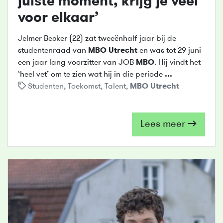
juiste moment, krijg je veel
voor elkaar’
Jelmer Becker (22) zat tweeënhalf jaar bij de
studentenraad van
MBO
Utrecht
en was tot 29 juni
een jaar lang voorzitter van JOB
MBO
. Hij vindt het
‘heel vet’ om te zien wat hij in die periode
...
Studenten
,
Toekomst
,
Talent
,
MBO
Utrecht
Lees meer