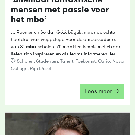
‘Allemaal fantastische
mensen met passie voor
het
mbo
’
...
Roemer en Serdar Gözübüyük, maar de échte
hoofdrol was weggelegd voor de ambassadeurs
van 31
mbo
-scholen. Zij maakten kennis met elkaar,
lieten zich inspireren en als teams informeren, ter
...
Scholen
,
Studenten
,
Talent
,
Toekomst
,
Curio
,
Nova
College
,
Rijn IJssel
Lees meer