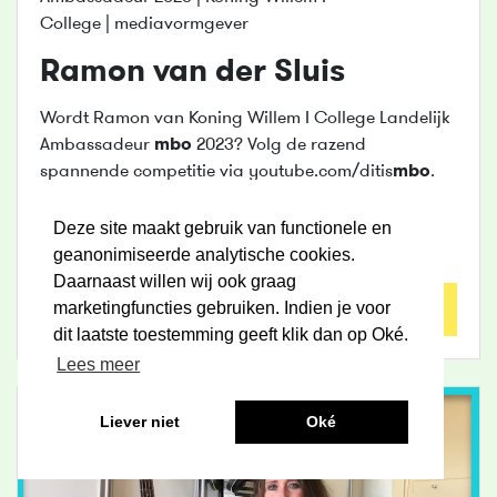
College | mediavormgever
Ramon van der Sluis
Wordt Ramon van Koning Willem I College Landelijk
Ambassadeur
mbo
2023? Volg de razend
spannende competitie via youtube.com/ditis
mbo
.
Welke opleiding volgt de ambassadeur?
Mediavormgeving Wat is
...
Deze site maakt gebruik van functionele en
geanonimiseerde analytische cookies.
Daarnaast willen wij ook graag
marketingfuncties gebruiken. Indien je voor
Lees meer
dit laatste toestemming geeft klik dan op Oké.
Lees meer
Liever niet
Oké