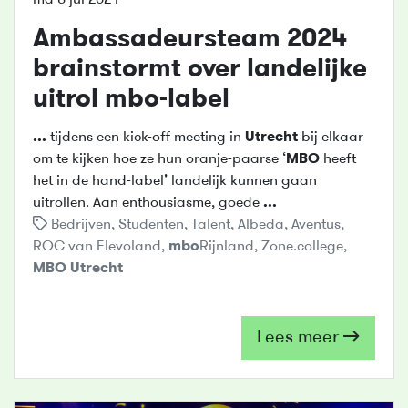
Ambassadeursteam 2024
brainstormt over landelijke
uitrol
mbo
-label
...
tijdens een kick-off meeting in
Utrecht
bij elkaar
om te kijken hoe ze hun oranje-paarse ‘
MBO
heeft
het in de hand-label’ landelijk kunnen gaan
uitrollen. Aan enthousiasme, goede
...
Bedrijven
,
Studenten
,
Talent
,
Albeda
,
Aventus
,
ROC van Flevoland
,
mbo
Rijnland
,
Zone.college
,
MBO
Utrecht
Lees meer