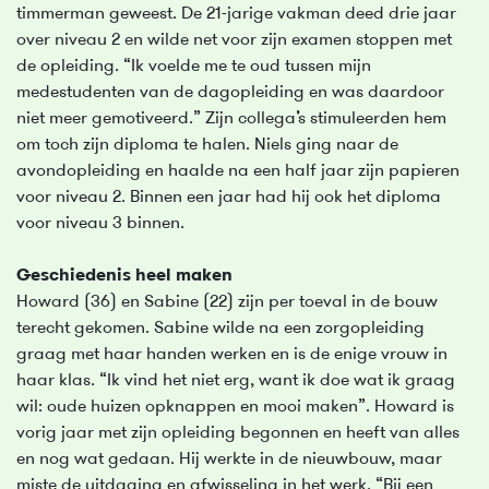
timmerman geweest. De 21-jarige vakman deed drie jaar
over niveau 2 en wilde net voor zijn examen stoppen met
de opleiding. “Ik voelde me te oud tussen mijn
medestudenten van de dagopleiding en was daardoor
niet meer gemotiveerd.” Zijn collega’s stimuleerden hem
om toch zijn diploma te halen. Niels ging naar de
avondopleiding en haalde na een half jaar zijn papieren
voor niveau 2. Binnen een jaar had hij ook het diploma
voor niveau 3 binnen.
Geschiedenis heel maken
Howard (36) en Sabine (22) zijn per toeval in de bouw
terecht gekomen. Sabine wilde na een zorgopleiding
graag met haar handen werken en is de enige vrouw in
haar klas. “Ik vind het niet erg, want ik doe wat ik graag
wil: oude huizen opknappen en mooi maken”. Howard is
vorig jaar met zijn opleiding begonnen en heeft van alles
en nog wat gedaan. Hij werkte in de nieuwbouw, maar
miste de uitdaging en afwisseling in het werk. “Bij een