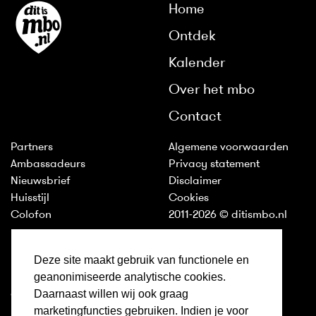
Home
Ontdek
Kalender
Over het mbo
Contact
Partners
Algemene voorwaarden
Ambassadeurs
Privacy statement
Nieuwsbrief
Disclaimer
Huisstijl
Cookies
Colofon
2011-2026 © ditismbo.nl
Inloggen
Deze site maakt gebruik van functionele en
geanonimiseerde analytische cookies.
Ditismbo.nl is ook te volgen
Daarnaast willen wij ook graag
op:
marketingfuncties gebruiken. Indien je voor