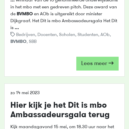
...
winnaar van de 10 genomineerde onderwijsteams
in het mbo met een gedreven pitch. Deze award van
de
BVMBO
en AOb is uitgereikt door minister
Dijkgraaf. Het Dit is mbo Ambassadeursgala Het Dit
is
...
Bedrijven
,
Docenten
,
Scholen
,
Studenten
,
AOb
,
BVMBO
,
SBB
Lees meer
zo 14 mei 2023
Hier kijk je het Dit is mbo
Ambassadeursgala terug
Kijk maandagavond 15 mei, om 18.30 uur naar het