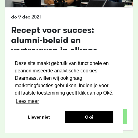
do 9 dec 2021
Recept voor succes:
alumni-beleid en
vertrouwen in elkaar
Deze site maakt gebruik van functionele en
...
schooljaar een van de genomineerden voor het
geanonimiseerde analytische cookies.
Onderwijsteam van het Jaar, een wedstrijd van de
Daarnaast willen wij ook graag
BVMBO
en de AOb. Leestijd: 5 minuten “Het begint
marketingfuncties gebruiken. Indien je voor
allemaal met vertrouwen,” vinden vakdocenten
...
dit laatste toestemming geeft klik dan op Oké.
Docenten
,
Nova College
Lees meer
Lees meer
Liever niet
Oké