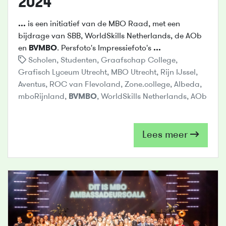
2024
...
is een initiatief van de MBO Raad, met een
bijdrage van SBB, WorldSkills Netherlands, de AOb
en
BVMBO
. Persfoto's Impressiefoto's
...
Scholen
,
Studenten
,
Graafschap College
,
Grafisch Lyceum Utrecht
,
MBO Utrecht
,
Rijn IJssel
,
Aventus
,
ROC van Flevoland
,
Zone.college
,
Albeda
,
mboRijnland
,
BVMBO
,
WorldSkills Netherlands
,
AOb
Lees meer