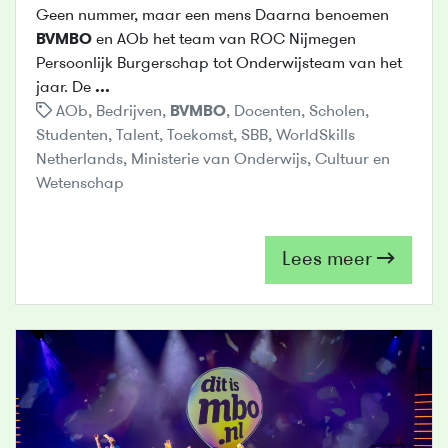
Geen nummer, maar een mens Daarna benoemen
BVMBO
en AOb het team van ROC Nijmegen
Persoonlijk Burgerschap tot Onderwijsteam van het
jaar. De
...
AOb
,
Bedrijven
,
BVMBO
,
Docenten
,
Scholen
,
Studenten
,
Talent
,
Toekomst
,
SBB
,
WorldSkills
Netherlands
,
Ministerie van Onderwijs
,
Cultuur en
Wetenschap
Lees meer