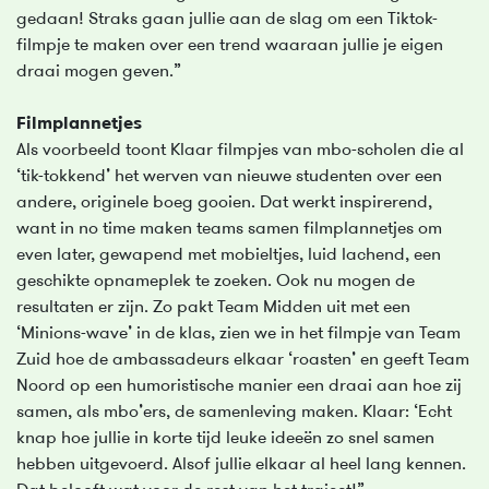
gedaan! Straks gaan jullie aan de slag om een Tiktok-
filmpje te maken over een trend waaraan jullie je eigen
draai mogen geven.”
Filmplannetjes
Als voorbeeld toont Klaar filmpjes van mbo-scholen die al
‘tik-tokkend’ het werven van nieuwe studenten over een
andere, originele boeg gooien. Dat werkt inspirerend,
want in no time maken teams samen filmplannetjes om
even later, gewapend met mobieltjes, luid lachend, een
geschikte opnameplek te zoeken. Ook nu mogen de
resultaten er zijn. Zo pakt Team Midden uit met een
‘Minions-wave’ in de klas, zien we in het filmpje van Team
Zuid hoe de ambassadeurs elkaar ‘roasten’ en geeft Team
Noord op een humoristische manier een draai aan hoe zij
samen, als mbo’ers, de samenleving maken. Klaar: ‘Echt
knap hoe jullie in korte tijd leuke ideeën zo snel samen
hebben uitgevoerd. Alsof jullie elkaar al heel lang kennen.