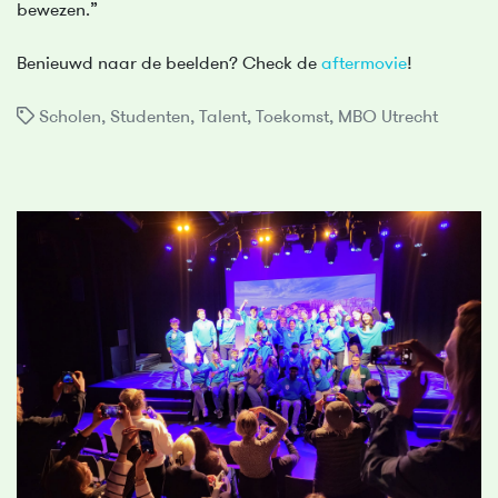
bewezen.”
Benieuwd naar de beelden? Check de
aftermovie
!
Scholen
,
Studenten
,
Talent
,
Toekomst
,
MBO Utrecht