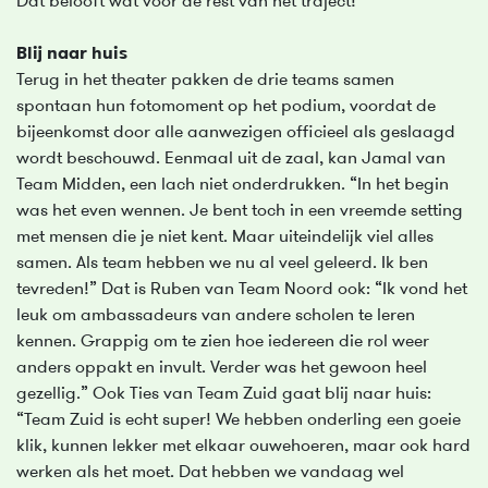
Dat belooft wat voor de rest van het traject!”
Blij naar huis
Terug in het theater pakken de drie teams samen
spontaan hun fotomoment op het podium, voordat de
bijeenkomst door alle aanwezigen officieel als geslaagd
wordt beschouwd. Eenmaal uit de zaal, kan Jamal van
Team Midden, een lach niet onderdrukken. “In het begin
was het even wennen. Je bent toch in een vreemde setting
met mensen die je niet kent. Maar uiteindelijk viel alles
samen. Als team hebben we nu al veel geleerd. Ik ben
tevreden!” Dat is Ruben van Team Noord ook: “Ik vond het
leuk om ambassadeurs van andere scholen te leren
kennen. Grappig om te zien hoe iedereen die rol weer
anders oppakt en invult. Verder was het gewoon heel
gezellig.” Ook Ties van Team Zuid gaat blij naar huis:
“Team Zuid is echt super! We hebben onderling een goeie
klik, kunnen lekker met elkaar ouwehoeren, maar ook hard
werken als het moet. Dat hebben we vandaag wel