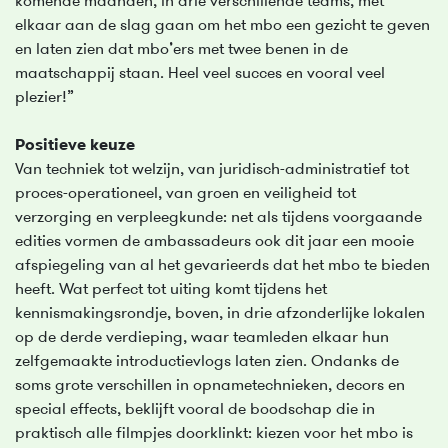
komende maanden, in drie verschillende teams, met
elkaar aan de slag gaan om het mbo een gezicht te geven
en laten zien dat mbo’ers met twee benen in de
maatschappij staan. Heel veel succes en vooral veel
plezier!”
Positieve keuze
Van techniek tot welzijn, van juridisch-administratief tot
proces-operationeel, van groen en veiligheid tot
verzorging en verpleegkunde: net als tijdens voorgaande
edities vormen de ambassadeurs ook dit jaar een mooie
afspiegeling van al het gevarieerds dat het mbo te bieden
heeft. Wat perfect tot uiting komt tijdens het
kennismakingsrondje, boven, in drie afzonderlijke lokalen
op de derde verdieping, waar teamleden elkaar hun
zelfgemaakte introductievlogs laten zien. Ondanks de
soms grote verschillen in opnametechnieken, decors en
special effects, beklijft vooral de boodschap die in
praktisch alle filmpjes doorklinkt: kiezen voor het mbo is