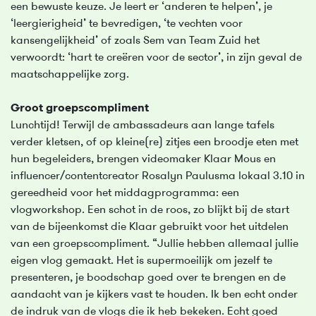
een bewuste keuze. Je leert er ‘anderen te helpen’, je
‘leergierigheid’ te bevredigen, ‘te vechten voor
kansengelijkheid’ of zoals Sem van Team Zuid het
verwoordt: ‘hart te creëren voor de sector’, in zijn geval de
maatschappelijke zorg.
Groot groepscompliment
Lunchtijd! Terwijl de ambassadeurs aan lange tafels
verder kletsen, of op kleine(re) zitjes een broodje eten met
hun begeleiders, brengen videomaker Klaar Mous en
influencer/contentcreator Rosalyn Paulusma lokaal 3.10 in
gereedheid voor het middagprogramma: een
vlogworkshop. Een schot in de roos, zo blijkt bij de start
van de bijeenkomst die Klaar gebruikt voor het uitdelen
van een groepscompliment. “Jullie hebben allemaal jullie
eigen vlog gemaakt. Het is supermoeilijk om jezelf te
presenteren, je boodschap goed over te brengen en de
aandacht van je kijkers vast te houden. Ik ben echt onder
de indruk van de vlogs die ik heb bekeken. Echt goed