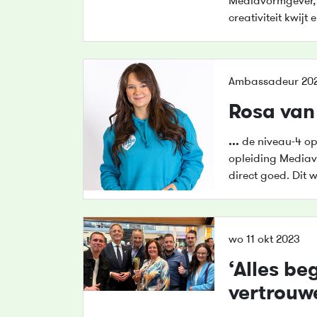
Mediavormgever,
creativiteit kwijt 
Ambassadeur 202
Rosa van
...
de niveau-4 op
opleiding Mediav
direct goed. Dit 
wo 11 okt 2023
‘Alles be
vertrouwe