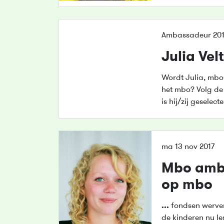
Ambassadeur 201
Julia Vel
Wordt Julia, mbo
het mbo? Volg d
is hij/zij gesel
ma 13 nov 2017
Mbo amba
op mbo
...
fondsen werven
de kinderen nu le