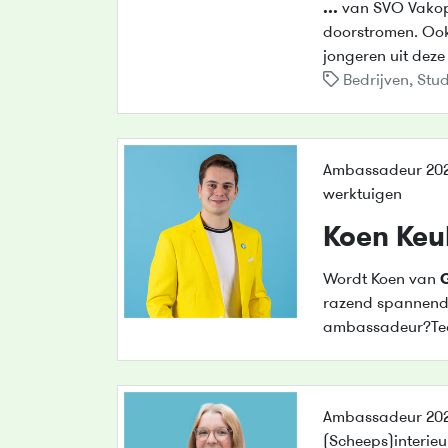
...
van SVO Vakopl
doorstromen. Oo
jongeren uit dez
Bedrijven
,
Stu
Ambassadeur 202
werktuigen
Koen Keu
Wordt Koen van
razend spannende
ambassadeur?Tec
Ambassadeur 202
(Scheeps)interie