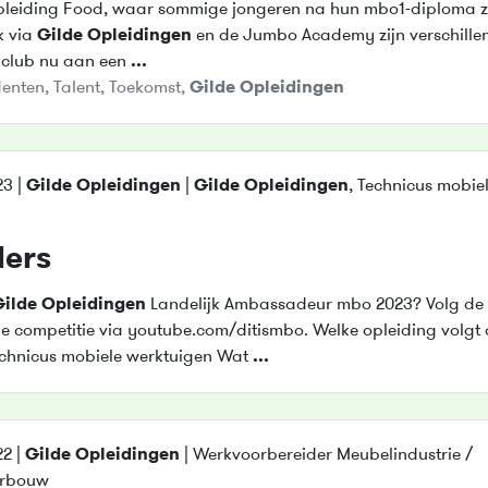
eiding Food, waar sommige jongeren na hun mbo1-diploma z
k via
Gilde
Opleidingen
en de Jumbo Academy zijn verschille
e club nu aan een
...
denten
,
Talent
,
Toekomst
,
Gilde
Opleidingen
3 |
Gilde
Opleidingen
|
Gilde
Opleidingen
, Technicus mobie
lers
Gilde
Opleidingen
Landelijk Ambassadeur mbo 2023? Volg de
 competitie via youtube.com/ditismbo. Welke opleiding volgt 
hnicus mobiele werktuigen Wat
...
2 |
Gilde
Opleidingen
| Werkvoorbereider Meubelindustrie /
urbouw