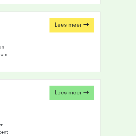
Lees meer
an
arom
Lees meer
en
kent