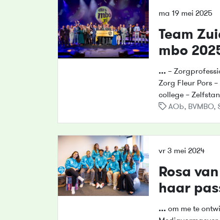
ma 19 mei 2025
Team Zui
mbo 202
...
– Zorgprofessi
Zorg Fleur Pors –
college – Zelfst
AOb
,
BVMBO
,
vr 3 mei 2024
Rosa van
haar pas
...
om me te ontwik