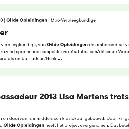
8 |
Gilde
Opleidingen
| Mbo-Verpleegkundige
ter
-verpleegkundige, van
Gilde
Opleidingen
de ambassadeur v
e razend spannende competitie via YouTube.com/ditismbo Wa
ecteerd als ambassadeur?Henk
...
ssadeur 2013 Lisa Mertens trots
 en daarvan is inmiddels een klaslokaal gebouwd. Daar krijg
s.
Gilde
Opleidingen
heeft het project overgenomen. Dat bete