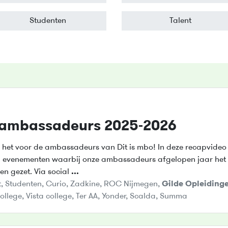
Studenten
Talent
 ambassadeurs 2025-2026
 het voor de ambassadeurs van Dit is mbo! In deze recapvideo 
n evenementen waarbij onze ambassadeurs afgelopen jaar he
n gezet. Via social
...
t
,
Studenten
,
Curio
,
Zadkine
,
ROC Nijmegen
,
Gilde
Opleiding
ollege
,
Vista college
,
Ter AA
,
Yonder
,
Scalda
,
Summa