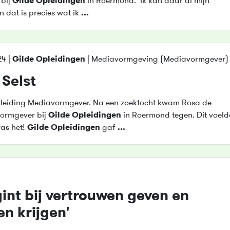
 bij
Gilde
Opleidingen
in Roermond. ‘Ik kan daar al mijn
en dat is precies wat ik
...
4 |
Gilde
Opleidingen
| Mediavormgeving (Mediavormgever)
 Selst
leiding Mediavormgever. Na een zoektocht kwam Rosa de
ormgever bij
Gilde
Opleidingen
in Roermond tegen. Dit voeld
was het!
Gilde
Opleidingen
gaf
...
gint bij vertrouwen geven en
n krijgen'