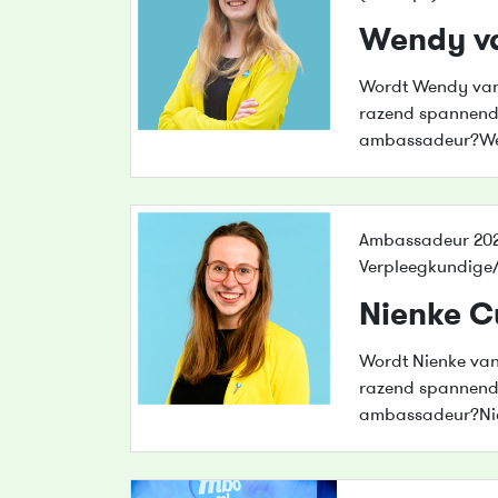
Wendy va
Wordt Wendy va
razend spannende
ambassadeur?Wen
Ambassadeur 202
Verpleegkundige
Nienke 
Wordt Nienke va
razend spannende
ambassadeur?Nie