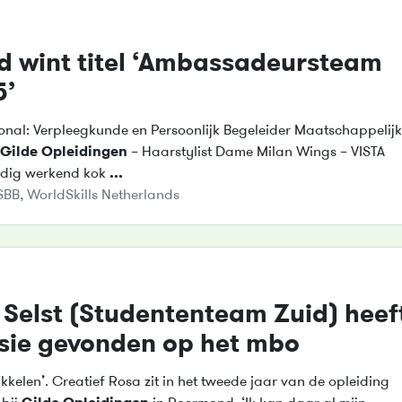
d wint titel ‘Ambassadeursteam
5’
onal: Verpleegkunde en Persoonlijk Begeleider Maatschappelij
Gilde
Opleidingen
– Haarstylist Dame Milan Wings – VISTA
andig werkend kok
...
SBB
,
WorldSkills Netherlands
 Selst (Studententeam Zuid) heef
sie gevonden op het mbo
kelen’. Creatief Rosa zit in het tweede jaar van de opleiding