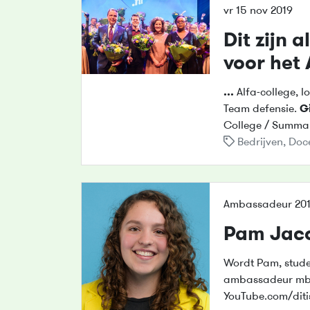
vr 15 nov 2019
Dit zijn 
voor het
...
Alfa-college, l
Team defensie.
G
College / Summa
Bedrijven
,
Doc
Ambassadeur 201
Pam Jac
Wordt Pam, stud
ambassadeur mbo
YouTube.com/diti