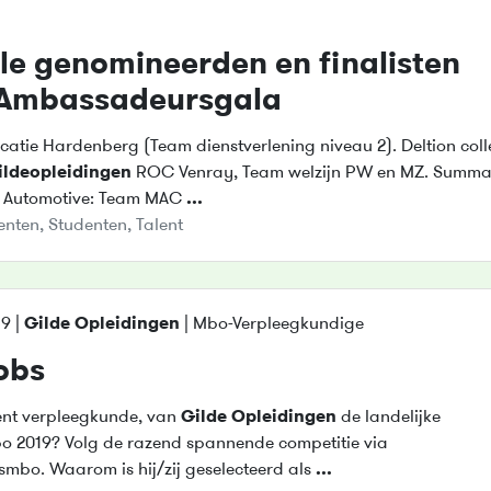
alle genomineerden en finalisten
 Ambassadeursgala
ocatie Hardenberg (Team dienstverlening niveau 2). Deltion coll
ilde
opleidingen
ROC Venray, Team welzijn PW en MZ. Summ
 Automotive: Team MAC
...
enten
,
Studenten
,
Talent
9 |
Gilde
Opleidingen
| Mbo-Verpleegkundige
obs
ent verpleegkunde, van
Gilde
Opleidingen
de landelijke
 2019? Volg de razend spannende competitie via
smbo. Waarom is hij/zij geselecteerd als
...