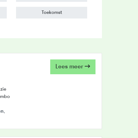
Toekomst
Lees meer
zie
t mbo
en
,