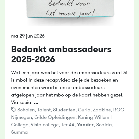
ma 29 jun 2026
Bedankt ambassadeurs
2025-2026
Wat een jaar was het voor de ambassadeurs van Dit
is mbo! In deze recapvideo zie je de bezoeken en
evenementen waarbij onze ambassadeurs
afgelopen jaar het mbo op de kaart hebben gezet.
Via social
...
Scholen
,
Talent
,
Studenten
,
Curio
,
Zadkine
,
ROC
Nijmegen
,
Gilde Opleidingen
,
Koning Willem I
College
,
Vista college
,
Ter AA
,
Yonder
,
Scalda
,
Summa