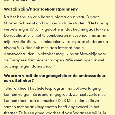
iedere kans benut."
Wat zijn zijn/haar toekomstplannen?
Na het behalen van haar diploma op niveau 3 gaat
Sharon zich eerst op haar revalidatie storten. "De kans op
verbetering is 0.1%. Ik geloof erin dat het me gaat lukken.
De revalidatie is niet te combineren met school, maar na
mijn revalidatie wil ik misschien verder gaan studeren op
niveau 4. Ik doe ook mee aan internationale
danswedstrijden, in oktober mag ik naar Slowakije voor
de Europese Kampioenschappen. Wie weet open ik wel
ooit mijn eigen dansschool."
Waarom vindt de stagebegeleider de ambassadeur
een uitblinker?
"Sharon heeft het hele lesprogramma vol overtuiging
kunnen volgen. Ze is enorm gegroeid. Ze heeft zelfs mee
kunnen doen aan de musical De 3 Musketiers, die ze
samen met haar klasgenoten heeft opgevoerd in het
theater. Ze is een goed voorbeeld van 'waar een wil is, is