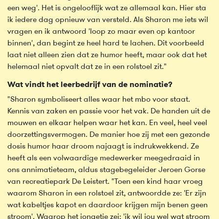
een weg'. Het is ongelooflijk wat ze allemaal kan. Hier sta
ik iedere dag opnieuw van versteld. Als Sharon me iets wil
vragen en ik antwoord 'loop zo maar even op kantoor
binnen', dan begint ze heel hard te lachen. Dit voorbeeld
laat niet alleen zien dat ze humor heeft, maar ook dat het
helemaal niet opvalt dat ze in een rolstoel zit."
Wat vindt het leerbedrijf van de nominatie?
"Sharon symboliseert alles waar het mbo voor staat.
Kennis van zaken en passie voor het vak. De handen uit de
mouwen en elkaar helpen waar het kan. En veel, heel veel
doorzettingsvermogen. De manier hoe zij met een gezonde
dosis humor haar droom najaagt is indrukwekkend. Ze
heeft als een volwaardige medewerker meegedraaid in
ons annimatieteam, aldus stagebegeleider Jeroen Gorse
van recreatiepark De Leistert. "Toen een kind haar vroeg
waarom Sharon in een rolstoel zit, antwoordde ze: 'Er zijn
wat kabeltjes kapot en daardoor krijgen mijn benen geen
stroom'. Waarop het jongetje zei: 'ik wil jou wel wat stroom