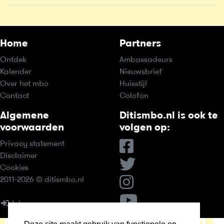
Home
Partners
Ontdek
Ambassadeurs
Kalender
Nieuwsbrief
Over het mbo
Huisstijl
Contact
Colofon
Algemene
Ditismbo.nl is ook te
voorwaarden
volgen op:
Privacy statement
Disclaimer
Cookies
2011-2026 © ditismbo.nl
Inloggen