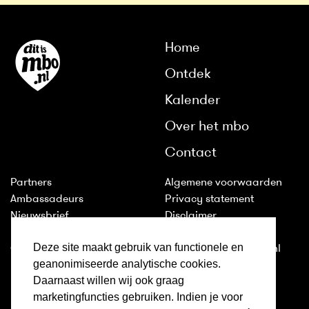
Home
Ontdek
Kalender
Over het mbo
Contact
Partners
Algemene voorwaarden
Ambassadeurs
Privacy statement
Nieuwsbrief
Disclaimer
Huisstijl
Cookies
Deze site maakt gebruik van functionele en
Colofon
2011-2026 © ditismbo.nl
geanonimiseerde analytische cookies.
Daarnaast willen wij ook graag
Inloggen
marketingfuncties gebruiken. Indien je voor