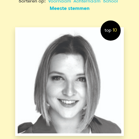
Sorteren op:
Voornaam
Achternaam
School
Meeste stemmen
top
10