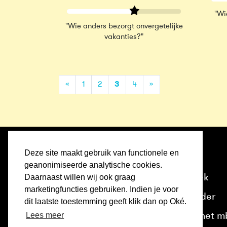
"Wi
"Wie anders bezorgt onvergetelijke
vakanties?"
(current)
«
1
2
3
4
»
Deze site maakt gebruik van functionele en
Home
geanonimiseerde analytische cookies.
Ontdek
Daarnaast willen wij ook graag
marketingfuncties gebruiken. Indien je voor
Kalender
dit laatste toestemming geeft klik dan op Oké.
Lees meer
Over het m