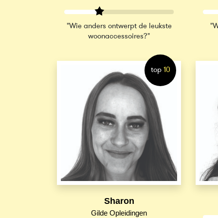
"Wie anders ontwerpt de leukste
"W
woonaccessoires?"
top
10
Sharon
Gilde Opleidingen