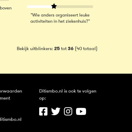
 boven
"Wie anders organiseert leuke
activiteiten in het ziekenhuis?"
Bekijk uitblinkers:
25
tot
36
(40 totaal)
orwaarden
Ditismbo.nl is ook te volgen
ement
op:
itismbo.nl