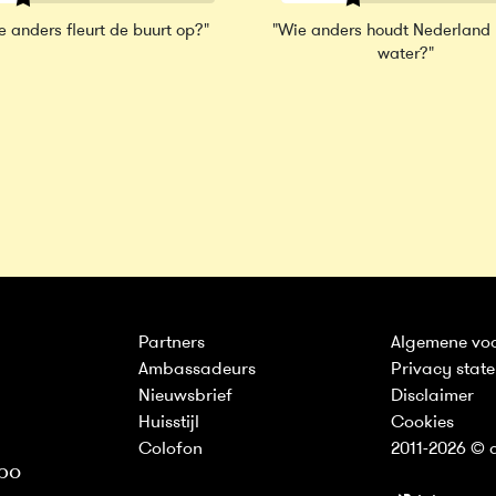
e anders fleurt de buurt op?"
"Wie anders houdt Nederland
water?"
Partners
Algemene vo
Ambassadeurs
Privacy stat
Nieuwsbrief
Disclaimer
Huisstijl
Cookies
Colofon
2011-2026 © d
bo