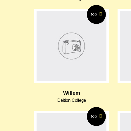
top
10
Willem
Deltion College
top
10