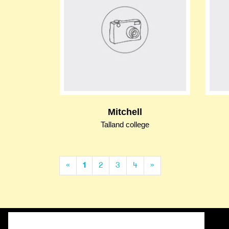
Mitchell
Talland college
(current)
«
1
2
3
4
»