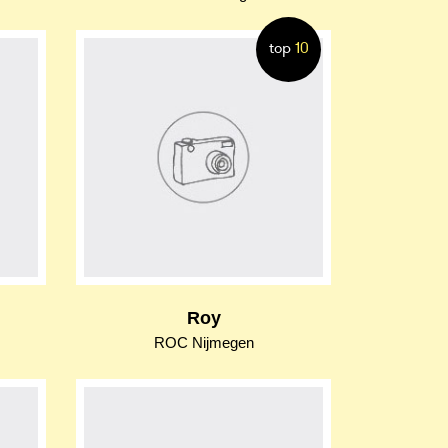
top
10
Roy
ROC Nijmegen