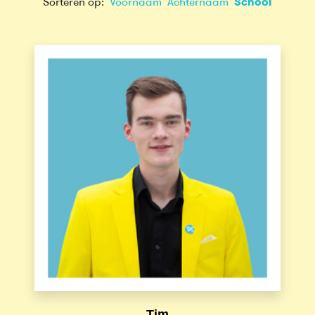
Sorteren op:
Voornaam
Achternaam
School
Tim