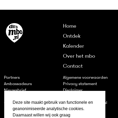
Home
Ontdek
Kalender
Over het mbo
Contact
Partners
Algemene voorwaarden
Ambassadeurs
Privacy statement
Nieuwsbrief
Disclaimer
Huisstijl
Cookies
Deze site maakt gebruik van functionele en
Colofon
2011-2026 © ditismbo.nl
geanonimiseerde analytische cookies.
Daarnaast willen wij ook graag
Inloggen