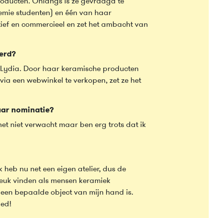
oducten. Onlangs is ze gevraagd te
emie studenten) en één van haar
tief en commercieel en zet het ambacht van
verd?
 Lydia. Door haar keramische producten
 via een webwinkel te verkopen, zet ze het
aar nominatie?
het niet verwacht maar ben erg trots dat ik
k heb nu net een eigen atelier, dus de
g leuk vinden als mensen keramiek
 een bepaalde object van mijn hand is.
ied!