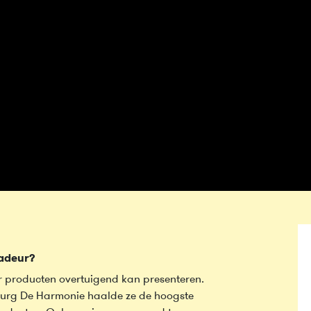
sadeur?
r producten overtuigend kan presenteren.
burg De Harmonie haalde ze de hoogste