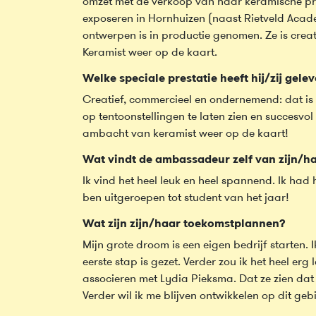
omzet met de verkoop van haar keramische pr
exposeren in Hornhuizen (naast Rietveld Acad
ontwerpen is in productie genomen. Ze is crea
Keramist weer op de kaart.
Welke speciale prestatie heeft hij/zij gele
Creatief, commercieel en ondernemend: dat is
op tentoonstellingen te laten zien en succesvol
ambacht van keramist weer op de kaart!
Wat vindt de ambassadeur zelf van zijn/h
Ik vind het heel leuk en heel spannend. Ik had 
ben uitgeroepen tot student van het jaar!
Wat zijn zijn/haar toekomstplannen?
Mijn grote droom is een eigen bedrijf starten. I
eerste stap is gezet. Verder zou ik het heel er
associeren met Lydia Pieksma. Dat ze zien dat
Verder wil ik me blijven ontwikkelen op dit geb