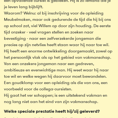
een opvallende cursist is gebleken. Hij is zo iemand die je
je leven lang bijblijft.
Waarom? Welnu: al bij inschrijving voor de opleiding
Meubelmaken, maar ook gedurende de tijd die hij bij ons
op school zat, viel Willem op door zijn houding. De eerste
tijd onzeker - veel vragen stellen en zoeken naar
bevestiging - naar een zelfverzekerde jongeman die
precies op zijn netvlies heeft staan waar hij naar toe wil.
Hij heeft een enorme ontwikkeling doorgemaakt, zowel op
het persoonlijk vlak als op het gebied van vakmanschap.
Van een onzekere jongeman naar een gedreven,
ambitieuze en evenwichtige man. Hij weet waar hij naar
toe wil en welke wegen hij daarvoor moet bewandelen.
Een goudklomp voor een opleiding als die van ons, een
voorbeeld voor de collega-cursisten.
Hij gaat het ver schoppen; is een uitstekend vakman en
nog lang niet aan het eind van zijn vakmanschap.
Welke speciale prestatie heeft hij/zij geleverd?