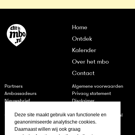
Home
Ontdek
Kalender
Over het mbo
Contact
Partners
Algemene voorwaarden
Ambassadeurs
Privacy statement
Nieuwsbrief
Disclaimer
Huisstijl
Cookies
Deze site maakt gebruik van functionele en
Colofon
2011-2026 © ditismbo.nl
geanonimiseerde analytische cookies.
Daarnaast willen wij ook graag
Inloggen