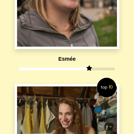
Esmée
top
10