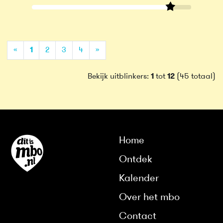
(current)
«
1
2
3
4
»
Bekijk uitblinkers:
1
tot
12
(45 totaal)
Home
Ontdek
Kalender
Over het mbo
Contact