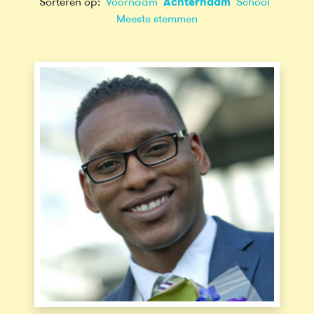
Sorteren op:
Voornaam
Achternaam
School
Meeste stemmen