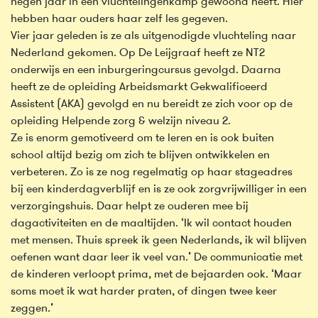
negen jaar in een vluchtelingenkamp gewoond heeft. Hier
hebben haar ouders haar zelf les gegeven.
Vier jaar geleden is ze als uitgenodigde vluchteling naar
Nederland gekomen. Op De Leijgraaf heeft ze NT2
onderwijs en een inburgeringcursus gevolgd. Daarna
heeft ze de opleiding Arbeidsmarkt Gekwalificeerd
Assistent (AKA) gevolgd en nu bereidt ze zich voor op de
opleiding Helpende zorg & welzijn niveau 2.
Ze is enorm gemotiveerd om te leren en is ook buiten
school altijd bezig om zich te blijven ontwikkelen en
verbeteren. Zo is ze nog regelmatig op haar stageadres
bij een kinderdagverblijf en is ze ook zorgvrijwilliger in een
verzorgingshuis. Daar helpt ze ouderen mee bij
dagactiviteiten en de maaltijden. ‘Ik wil contact houden
met mensen. Thuis spreek ik geen Nederlands, ik wil blijven
oefenen want daar leer ik veel van.’ De communicatie met
de kinderen verloopt prima, met de bejaarden ook. ‘Maar
soms moet ik wat harder praten, of dingen twee keer
zeggen.’