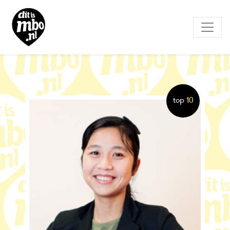
top
10