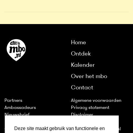
Home
Ontdek
Kalender
Over het mbo
Contact
Partners
Algemene voorwaarden
Ambassadeurs
Privacy statement
Nieuwsbrief
Disclaimer
Huisstijl
Cookies
Deze site maakt gebruik van functionele en
Colofon
2011-2026 © ditismbo.nl