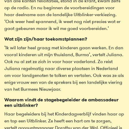
van alle kanten felicitaties, stond in de krant, kwam zelfs
op de radio. En nu beginnen de voorbereidingen voor
haar deelname aan de landelijke Uitblinker-verkiezing.
‘Ook weer heel spannend, ik weet nog niet precies wat er
gaat gebeuren maar ik wil me goed voorbereiden.’
Wat zijn zijn/haar toekomstplannen?
’Ik wil later heel graag met kinderen gaan werken. En dan
vooral kinderen uit mijn thuisland, Burma’, vertelt Juliana.
Ook nu al zet ze zich in voor haar vaderland. Zo reist
Juliana regelmatig naar diverse plaatsen in Nederland
om voor landgenoten te tolken en vertalen. Ook was ze als
enige vrouw een van de sprekers bij een landelijke viering
van het Burmees Nieuwjaar.
Waarom vindt de stagebegeleider de ambassadeur
een uitblinker?
Haar begeleiders bij het Kinderdagverblijf vinden haar op
en top een Uitblinker. Ze heeft een hart om te zorgen,
vertelt accountmanager Dorothy van der Wal. Officieel is