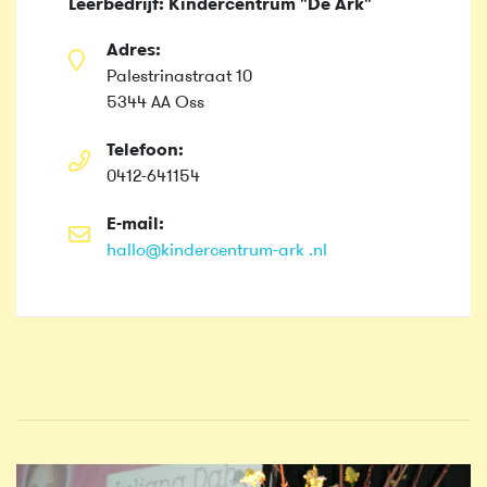
Leerbedrijf: Kindercentrum "De Ark"
Adres:
Palestrinastraat 10
5344 AA Oss
Telefoon:
0412-641154
E-mail:
hallo@kindercentrum-ark .nl