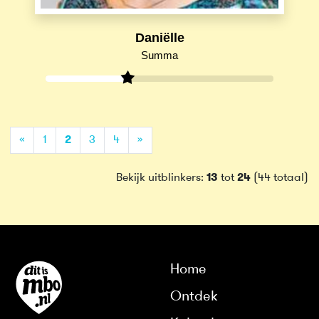
Daniëlle
Summa
(current)
«
1
2
3
4
»
Bekijk uitblinkers:
13
tot
24
(44 totaal)
Home
Ontdek