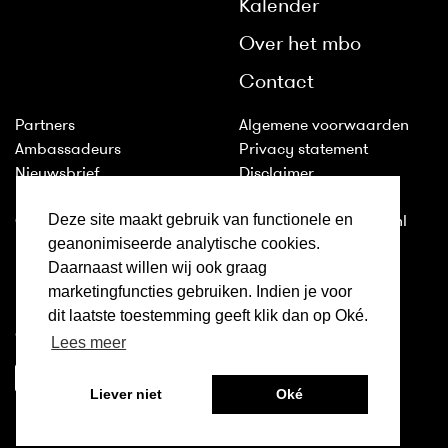
Kalender
Over het mbo
Contact
Partners
Algemene voorwaarden
Ambassadeurs
Privacy statement
Nieuwsbrief
Disclaimer
Huisstijl
Cookies
Deze site maakt gebruik van functionele en
Colofon
2011-2026 © ditismbo.nl
geanonimiseerde analytische cookies.
Daarnaast willen wij ook graag
Inloggen
marketingfuncties gebruiken. Indien je voor
Ditismbo.nl is ook te volgen
dit laatste toestemming geeft klik dan op Oké.
op:
Lees meer
Liever niet
Oké