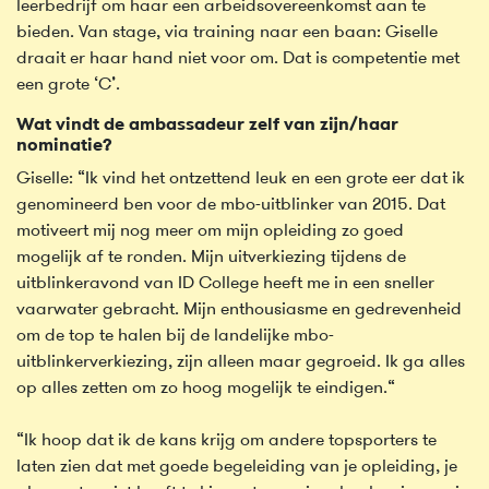
leerbedrijf om haar een arbeidsovereenkomst aan te
bieden. Van stage, via training naar een baan: Giselle
draait er haar hand niet voor om. Dat is competentie met
een grote ‘C’.
Wat vindt de ambassadeur zelf van zijn/haar
nominatie?
Giselle: “Ik vind het ontzettend leuk en een grote eer dat ik
genomineerd ben voor de mbo-uitblinker van 2015. Dat
motiveert mij nog meer om mijn opleiding zo goed
mogelijk af te ronden. Mijn uitverkiezing tijdens de
uitblinkeravond van ID College heeft me in een sneller
vaarwater gebracht. Mijn enthousiasme en gedrevenheid
om de top te halen bij de landelijke mbo-
uitblinkerverkiezing, zijn alleen maar gegroeid. Ik ga alles
op alles zetten om zo hoog mogelijk te eindigen.“
“Ik hoop dat ik de kans krijg om andere topsporters te
laten zien dat met goede begeleiding van je opleiding, je