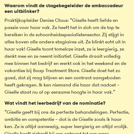
Waarom vindt de stagebegeleider de ambassadeur
een uitblinker?
Praktijkopleider Denise Claus: “Giselle heeft liefde en
passie voor haar vak. Ze heeft het in zich om de top te
bereiken in de schoonheidsspecialistensector. Zij stijgt in
alles boven alle andere stagiaires uit. Ze blinkt echt uit in
haar vak! Giselle toont tomeloze inzet, ze is leergierig, ze
denkt mee en ze neemt initiatief. Giselle draait volledig
mee binnen het bedrijf en werkt ook in het weekend en de
vakanties bij Soap Treatment Store. Giselle doet het zo
goed, dat zij mag blijven en een contract aangeboden
heeft gekregen. Ik ken niemand die haar dat nadoet –
Giselle staat nu al op eenzame hoogte in haar vak.”
Wat vindt het leerbedrijf van de nominatie?
“Giselle geeft bij ons de perfecte behandelingen. Perfectie,
ambitie en competentie – dat is de Giselle zoals ik haar
ken. Ze is altijd aanwezig, super leergierig en altijd vrolijk.
Giselle heeft zichzelf bij ons ontpopt tot een ware