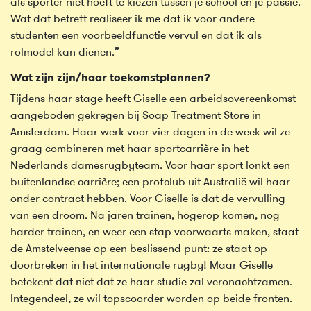
als sporter niet hoeft te kiezen tussen je school en je passie.
Wat dat betreft realiseer ik me dat ik voor andere
studenten een voorbeeldfunctie vervul en dat ik als
rolmodel kan dienen.”
Wat zijn zijn/haar toekomstplannen?
Tijdens haar stage heeft Giselle een arbeidsovereenkomst
aangeboden gekregen bij Soap Treatment Store in
Amsterdam. Haar werk voor vier dagen in de week wil ze
graag combineren met haar sportcarrière in het
Nederlands damesrugbyteam. Voor haar sport lonkt een
buitenlandse carrière; een profclub uit Australië wil haar
onder contract hebben. Voor Giselle is dat de vervulling
van een droom. Na jaren trainen, hogerop komen, nog
harder trainen, en weer een stap voorwaarts maken, staat
de Amstelveense op een beslissend punt: ze staat op
doorbreken in het internationale rugby! Maar Giselle
betekent dat niet dat ze haar studie zal veronachtzamen.
Integendeel, ze wil topscoorder worden op beide fronten.