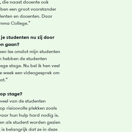
, die naast docente ook
k ben een groot voorstander
enten en docenten. Daar
Summa College.”
je studenten nu zij door
en gaan?
geen les omdat mijn studenten
n hebben de studenten
ge stage. Nu bel ik hen veel
ere week een videogesprek om
at.”
 op stage?
 veel van de studenten
p risicovolle plekken zoals
waar hun hulp hard nodig is.
ten als student worden gezien
 is belangrijk dat ze in deze