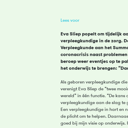
Lees voor
Eva Sliep popelt om tijdelijk a
verpleegkundige in de zorg. 
Verpleegkunde aan het Summa 
coronacrisis naast probleme
beroep weer eventjes op te pak
het onderwijs te brengen: “Daa
Als geboren verpleegkundige die
verenigt Eva Sliep de “twee mooi
wereld” in één functie. “De kans 
verpleegkundige aan de slag te g
Een verpleegkundige in hart en ni
de plicht om te helpen. Daarnaas
goed bij mijn visie op onderwijs. 