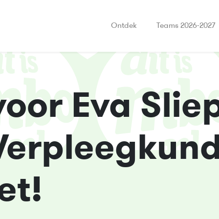
Ontdek
Teams 2026-2027
oor Eva Sliep
Verpleegkund
et!