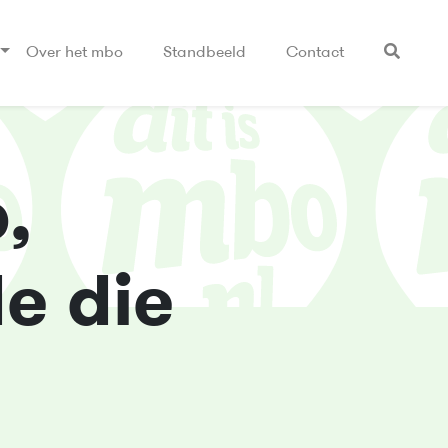
Over het mbo
Standbeeld
Contact
,
e die