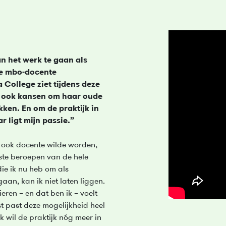
an het werk te gaan als
De mbo-docente
College ziet tijdens deze
n ook kansen om haar oude
ken. En om de praktijk in
r ligt mijn passie.”
 ook docente wilde worden,
ste beroepen van de hele
die ik nu heb om als
aan, kan ik niet laten liggen.
eren – en dat ben ik – voelt
t past deze mogelijkheid heel
Ik wil de praktijk nóg meer in