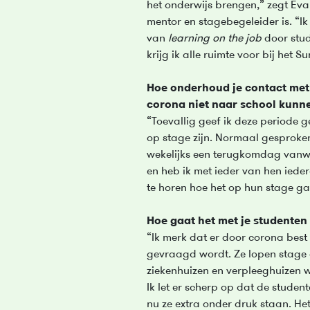
het onderwijs brengen,” zegt Eva
mentor en stagebegeleider is. “I
van
learning on the job
door stud
krijg ik alle ruimte voor bij het 
Hoe onderhoud je contact met 
corona niet naar school kunn
“Toevallig geef ik deze periode 
op stage zijn. Normaal gesproke
wekelijks een terugkomdag vanwe
en heb ik met ieder van hen ied
te horen hoe het op hun stage ga
Hoe gaat het met je studenten
“Ik merk dat er door corona best
gevraagd wordt. Ze lopen stage o
ziekenhuizen en verpleeghuizen 
Ik let er scherp op dat de studen
nu ze extra onder druk staan. Het