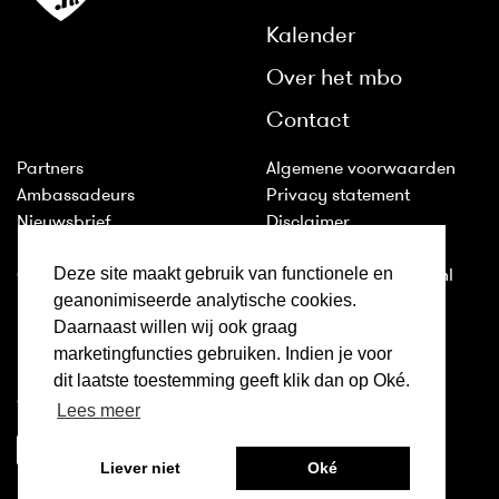
Kalender
Over het mbo
Contact
Partners
Algemene voorwaarden
Ambassadeurs
Privacy statement
Nieuwsbrief
Disclaimer
Huisstijl
Cookies
Deze site maakt gebruik van functionele en
Colofon
2011-2026 © ditismbo.nl
geanonimiseerde analytische cookies.
Daarnaast willen wij ook graag
Inloggen
marketingfuncties gebruiken. Indien je voor
Ditismbo.nl is ook te volgen
dit laatste toestemming geeft klik dan op Oké.
op:
Lees meer
Liever niet
Oké