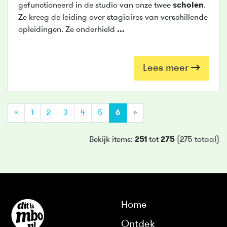
gefunctioneerd in de studio van onze twee
scholen
.
Ze kreeg de leiding over stagiaires van verschillende
opleidingen. Ze onderhield
...
Lees meer
(current)
«
1
2
3
4
5
6
»
Bekijk items:
251
tot
275
(275 totaal)
Home
Ontdek