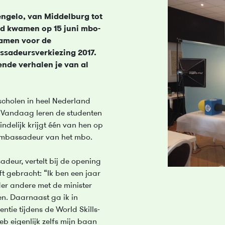
engelo, van Middelburg tot
nd kwamen op 15 juni mbo-
samen voor de
ssadeursverkiezing 2017.
lende verhalen je van al
holen in heel Nederland
Vandaag leren de studenten
indelijk krijgt één van hen op
 Ambassadeur van het mbo.
deur, vertelt bij de opening
t gebracht: “Ik ben een jaar
r andere met de minister
n. Daarnaast ga ik in
tie tijdens de World Skills-
eb eigenlijk zelfs mijn baan