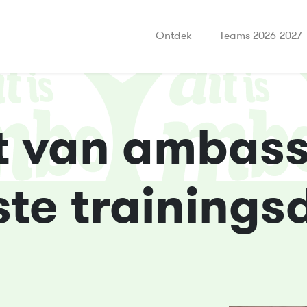
Ontdek
Teams 2026-2027
at van ambas
ste training