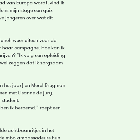
ad van Europa wordt, vind ik
dens mijn stage een quiz
e jongeren over wat dit
lunch weer uiteen voor de
er haar campagne. Hoe kan ik
rijven? “Ik volg een opleiding
 wel zeggen dat ik zorgzaam
an het jaar) en Merel Brugman
men met Lisanne de jury.
 student.
u ben ik beroemd,” roept een
lde achtbaanritjes in het
n de mbo-ambassadeurs hun