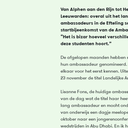
Van Alphen aan den Rijn tot H
Leeuwarden: overal uit het la
ambassadeurs in de Efteling 
startbijeenkomst van de Amba
“Het is bizar hoeveel verschil
deze studenten hoort.”
De afgelopen maanden hebben sc
hun ambassadeur genomineerd. 
elkaar voor het eerst kennen. Uite
23 november de titel Landelijke
Lisanne Fons, de huidige ambassa
van de dag wat de titel haar heef
lang ambassadeur en mocht onde
van onderwijs een dagje meelope
oktober naar een jongerenconferen
wedstrijden in Abu Dhabi. En ik h