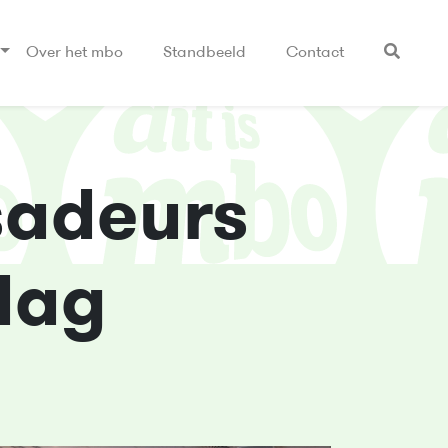
Over het mbo
Standbeeld
Contact
sadeurs
sdag