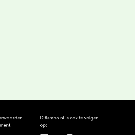
orwaarden
Ditismbo.nl is ook te volgen
ement
op: