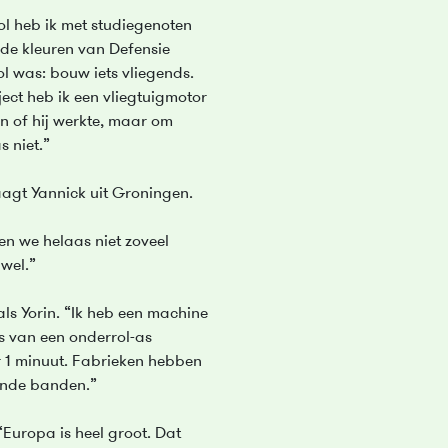
ol heb ik met studiegenoten
 de kleuren van Defensie
l was: bouw iets vliegends.
ject heb ik een vliegtuigmotor
n of hij werkte, maar om
 niet.”
aagt Yannick uit Groningen.
en we helaas niet zoveel
 wel.”
als Yorin. “Ik heb een machine
 van een onderrol-as
 1 minuut. Fabrieken hebben
ende banden.”
“Europa is heel groot. Dat