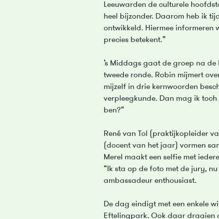
Leeuwarden de culturele hoofdst
heel bijzonder. Daarom heb ik tij
ontwikkeld. Hiermee informeren w
precies betekent.”
’s Middags gaat de groep na de 
tweede ronde. Robin mijmert ov
mijzelf in drie kernwoorden besch
verpleegkunde. Dan mag ik toch
ben?”
René van Tol (praktijkopleider v
(docent van het jaar) vormen sa
Merel maakt een selfie met iedere
“Ik sta op de foto met de jury, n
ambassadeur enthousiast.
De dag eindigt met een enkele wi
Eftelingpark. Ook daar draaie