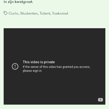
in zijn kerstgroet.
Curio
,
Studenten
,
Talent
,
Toekomst