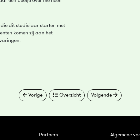
aar een beetje over me heen
die dit studiejaar starten met
enten komen zij aan het
rvaringen.
Vorige
Overzicht
Volgende
Partners
Algemene vo