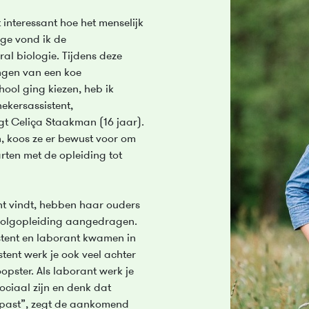
 interessant hoe het menselijk
ege vond ik de
ral biologie. Tijdens deze
ngen van een koe
ool ging kiezen, heb ik
ekersassistent,
egt Celiça Staakman (16 jaar).
 koos ze er bewust voor om
ten met de opleiding tot
nt vindt, hebben haar ouders
rvolgopleiding aangedragen.
stent en laborant kwamen in
tent werk je ook veel achter
opster. Als laborant werk je
sociaal zijn en denk dat
ij past”, zegt de aankomend