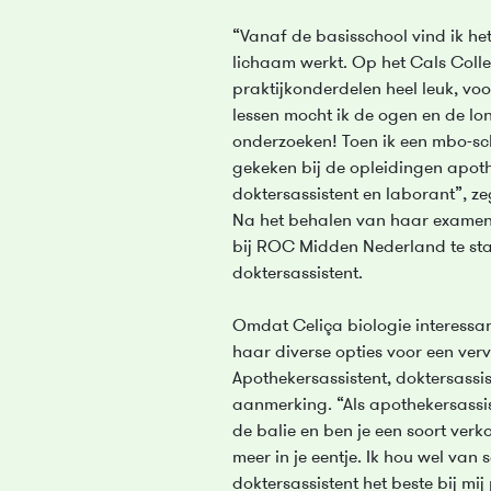
“Vanaf de basisschool vind ik het
lichaam werkt. Op het Cals Coll
praktijkonderdelen heel leuk, voo
lessen mocht ik de ogen en de lo
onderzoeken! Toen ik een mbo-sch
gekeken bij de opleidingen apoth
doktersassistent en laborant”, z
Na het behalen van haar examen,
bij ROC Midden Nederland te star
doktersassistent.
Omdat Celiça biologie interessa
haar diverse opties voor een ve
Apothekersassistent, doktersassi
aanmerking. “Als apothekersassis
de balie en ben je een soort verko
meer in je eentje. Ik hou wel van 
doktersassistent het beste bij m