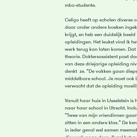
mbo-studente.
Celiça heeft op scholen diverse o
daar onder andere boeken ingek
krijgt, en heb een duidelijk beel
opleidingen. Het leukst vind ik het
werk terug kan laten komen. Dat 
theorie. Doktersassistent past da
van deze driejarige opleiding niv
denkt ze. “De vakken gaan diepe
middelbare school. Je moet ook L
verwacht dat de opleiding moeilijk
Vanuit haar huis in IJsselstein is
naar haar school in Utrecht. Incl
“Twee van mijn vriendinnen gaan 
zitten in een andere klas.” De 
in ieder geval wel samen meemak