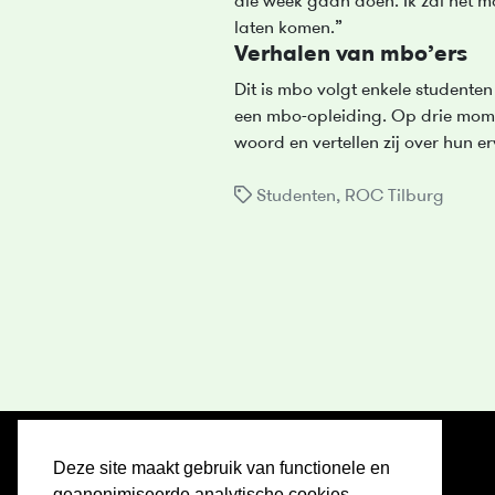
die week gaan doen. Ik zal het m
laten komen.”
Verhalen van mbo’ers
Dit is mbo volgt enkele studenten 
een mbo-opleiding. Op drie mom
woord en vertellen zij over hun e
Studenten
,
ROC Tilburg
Deze site maakt gebruik van functionele en
Home
geanonimiseerde analytische cookies.