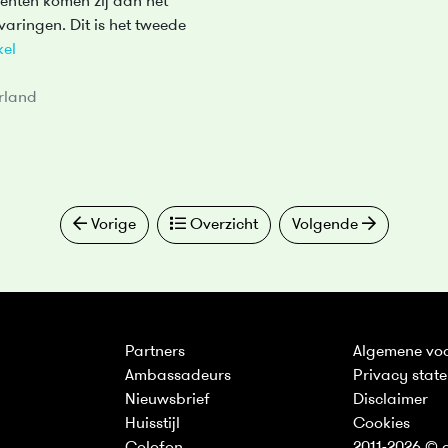
enten komen zij aan het
varingen. Dit is het tweede
kel
rland
Vorige
Overzicht
Volgende
Partners
Algemene vo
Ambassadeurs
Privacy stat
Nieuwsbrief
Disclaimer
Huisstijl
Cookies