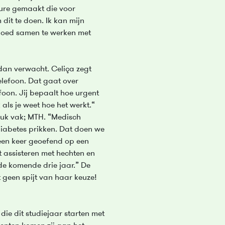
hure gemaakt die voor
 dit te doen. Ik kan mijn
er goed samen te werken met
dan verwacht. Celiça zegt
elefoon. Dat gaat over
efoon. Jij bepaalt hoe urgent
k als je weet hoe het werkt.“
euk vak; MTH. “Medisch
diabetes prikken. Dat doen we
een keer geoefend op een
t assisteren met hechten en
 de komende drie jaar.” De
 geen spijt van haar keuze!
die dit studiejaar starten met