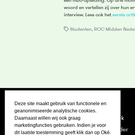
een mbo-opleiding. Op drie mom
woord en vertellen zij over hun er
interview. Lees ook het
eerste arti
Studenten
,
ROC Midden Nede
Deze site maakt gebruik van functionele en
Home
geanonimiseerde analytische cookies.
Ontdek
Daarnaast willen wij ook graag
marketingfuncties gebruiken. Indien je voor
Kalender
dit laatste toestemming geeft klik dan op Oké.