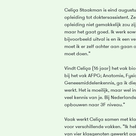
Celiça Staakman is eind augustu
opleiding tot doktersassistent. Z
opleiding niet gemakkelijk zou zijn
maar het gaat goed. Ik werk sowie
bijvoorbeeld uitval is en ik een 
moet ik er zelf achter aan gaan o
moet doen.”
Vindt Celiça (16 jaar) het vak bi
bij het vak AFPG; Anatomie, Fysi
Geneesmiddelenkennis, ga ik die
werkt. Het is moeilijk, maar wel 
veel kennis van je. Bij Nederlan
opbouwen naar 3F niveau.“
Vaak werkt Celiça samen met kla
voor verschillende vakken. “Ik he
van vier klasgenoten gewerkt aan