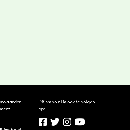
orwaarden
Ditismbo.nl is ook te volgen
ement
op: