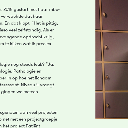
s 2018 gestart met haar mbo-
e verwachtte dat haar
. En dat klopt: “Het is pittig,
so veel zelfstandig. Als er
vervangende opdracht krijg,
m te kijken wat ik precies
ologie nog steeds leuk? “Ja,
ologie, Pathologie en
per in op hoe het lichaam
interessant. Niveau 4 vraagt
ds gingen we meteen
sgenoten aan veel projecten
b net met een projectgroepje
 het project Patiënt