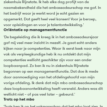
ziekenhuis Rijnstate. Ik heb elke dag profijt van de
naamsbekendheid die het ambassadeurschap me gaf. In
het bedrijf waar je werkt word je echt gezien en
opgemerkt. Dat geeft heel veel kansen! Voor je beroep,
voor opleidingen en voor je talentontwikkeling.'
Oriëntatie op managementfunctie
'De begeleiding die ik kreeg ik in het ambassadeursjaar
gaf mij veel meer inzicht in mezelf. Je gaat echt anders
kijken naar je competenties. Waar ik eerst keek naar mijn
vak als verpleegkundige heb ik nu ontdekt dat mijn
competenties wellicht geschikter zijn voor een ander
loopbaanpad. Zo ben ik nu in ziekenhuis Rijnstate
begonnen op een managementfunctie. Dat doe ik mede
door aanmoediging van het afdelingshoofd van mijn
vorige afdeling. Ik denk dat mijn mbo ambassadeurschap
deze loopbaanontwikkeling heeft versneld. Anders was dit
wellicht niet – of pas veel later – gebeurd.'
Trots op het mbo
'Trots ben ik op het vakmanschap dat het mbo laat zien. In