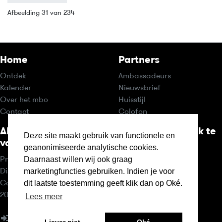
Afbeelding 31 van 234
Home
Partners
Ontdek
Ambassadeurs
Kalender
Nieuwsbrief
Over het mbo
Huisstijl
Contact
Colofon
Algemene
Ditismbo.nl is ook te
Deze site maakt gebruik van functionele en
voorwaarden
volgen op:
geanonimiseerde analytische cookies.
Daarnaast willen wij ook graag
Privacy statement
marketingfuncties gebruiken. Indien je voor
Disclaimer
dit laatste toestemming geeft klik dan op Oké.
Cookies
2011-2026 © ditismbo.nl
Lees meer
Inloggen