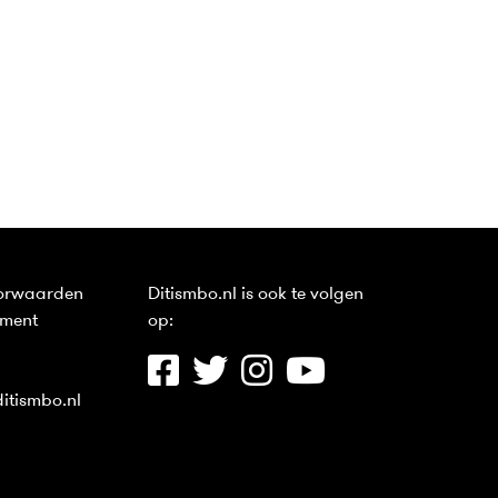
orwaarden
Ditismbo.nl is ook te volgen
ement
op:
itismbo.nl