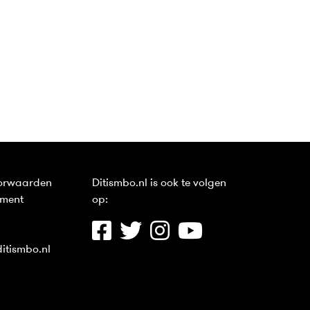
orwaarden
Ditismbo.nl is ook te volgen
ement
op:
itismbo.nl