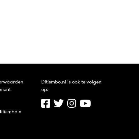
orwaarden
Ditismbo.nl is ook te volgen
ement
op:
itismbo.nl