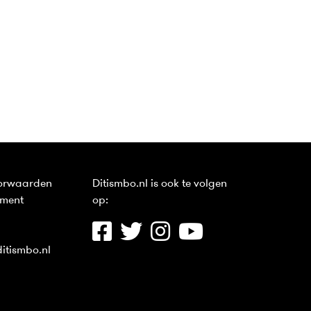
orwaarden
Ditismbo.nl is ook te volgen
ement
op:
itismbo.nl