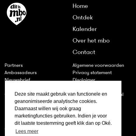
Home
Ontdek
Kalender
Over het mbo
Contact
Partners
Algemene voorwaarden
Ambassadeurs
Privacy statement
Nieuwsbrief
Disclaimer
Huisstijl
Cookies
Deze site maakt gebruik van functionele en
Colofon
2011-2026 © ditismbo.nl
geanonimiseerde analytische cookies.
Daarnaast willen wij ook graag
Inloggen
marketingfuncties gebruiken. Indien je voor
Ditismbo.nl is ook te volgen
dit laatste toestemming geeft klik dan op Oké.
op:
Lees meer