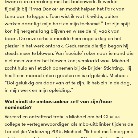
kwam ik in aanraking met het buitenwerk. Ik werkte
tijdelijk bij Firma Donker en mocht helpen het Park van
Luna aan te leggen. Toen wist ik wat ik wilde, buiten
werken daar ligt mijn hart en mijn toekomst.” Tot zijn spijt
kon hij nergens lang blijven en wisselde hij vaak van
baan. De onzekerheid maakte hem ongelukkig en het
plezier in het werk ontbrak. Gedurende die tijd begon hij
steeds meer te blowen. Van ‘sociale’ roker naar iemand die
niet meer zonder het blowen kon; verslaafd was. Michael
zocht hulp en liet zich opnemen bij de Brijder Stichting. Hij
heeft een maand intern gezeten en is afgekickt. Michael:
“Dol gelukkig om daar van af te zijn. Ik heb zin in de dag,
in mijn werk en mijn opleiding.”
Wat vindt de ambassadeur zelf van zijn/haar
nominatie?
Vereerd en ontzettend trots is Michael om het Clusius
college te vertegenwoordigen als mbo-uitblinker tijdens de
Landelijke Verkiezing 2015. Michael: “Ik hoef me ’s morgens