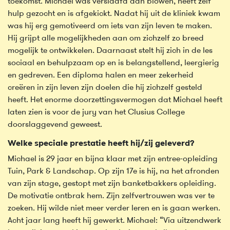
toekomst. Michael was verslaafd aan blowen, heeft zelf
hulp gezocht en is afgekickt. Nadat hij uit de kliniek kwam
was hij erg gemotiveerd om iets van zijn leven te maken.
Hij grijpt alle mogelijkheden aan om zichzelf zo breed
mogelijk te ontwikkelen. Daarnaast stelt hij zich in de les
sociaal en behulpzaam op en is belangstellend, leergierig
en gedreven. Een diploma halen en meer zekerheid
creëren in zijn leven zijn doelen die hij zichzelf gesteld
heeft. Het enorme doorzettingsvermogen dat Michael heeft
laten zien is voor de jury van het Clusius College
doorslaggevend geweest.
Welke speciale prestatie heeft hij/zij geleverd?
Michael is 29 jaar en bijna klaar met zijn entree-opleiding
Tuin, Park & Landschap. Op zijn 17e is hij, na het afronden
van zijn stage, gestopt met zijn banketbakkers opleiding.
De motivatie ontbrak hem. Zijn zelfvertrouwen was ver te
zoeken. Hij wilde niet meer verder leren en is gaan werken.
Acht jaar lang heeft hij gewerkt. Michael: “Via uitzendwerk