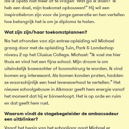
als ik opsta niet meer af te vragen ‘Wat ga ik doen?’ Ik
heb een doel, mijn toekomst opbouwen!” Hij wil een
inspiratiebron zijn voor de jonge generatie en hen vertellen
hoe belangrijk het is om je diploma te halen.
Wat zijn zijn/haar toekomstplannen?
Na het afronden van zijn entree-opleiding wil Michael
graag door met de opleiding Tuin, Park & Landschap
niveau 2 op het Clusius College. Michael: “Ik voel me hier
thuis en vind het een fijne school. Mijn droom is om
uiteindelijk boswachter of boomchirurg te worden. Ik vind
bomen erg interessant. Als bomen konden praten, hadden
ze waarschijnlijk een heel levensverhaal te vertellen.” Het
nieuwe schoolgebouw in Alkmaar geeft hem energie vanaf
het moment dat hij er binnenloopt. Het is op orde en ruim
en dat geeft hem rust.
Waarom vindt de stagebegeleider de ambassadeur
een uitblinker?
Vanaf het begin van het schooljaar gaat Michael er