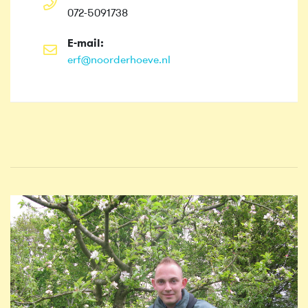
072-5091738
E-mail:
erf@noorderhoeve.nl