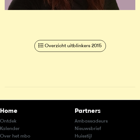
Overzicht uitblinkers 2015
Home
Partners
Ontdek
Ambassadeurs
Kalender
Nieuwsbrief
Over het mbo
Huisstijl