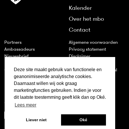
Kalender
Over het mbo
Contact
Partners
Algemene voorwaarden
Ambassadeurs
Privacy statement
Nieuwsbrief
Disclaimer
Huisstijl
Cookies
Deze site maakt gebruik van functionele en
Colofon
2011-2026 © ditismbo.nl
geanonimiseerde analytische cookies.
Daarnaast willen wij ook graag
Inloggen
marketingfuncties gebruiken. Indien je voor
Ditismbo.nl is ook te volgen
dit laatste toestemming geeft klik dan op Oké.
op:
Lees meer
Liever niet
Oké