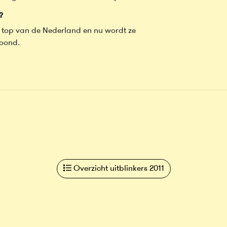
?
de top van de Nederland en nu wordt ze
loond.
Overzicht uitblinkers 2011