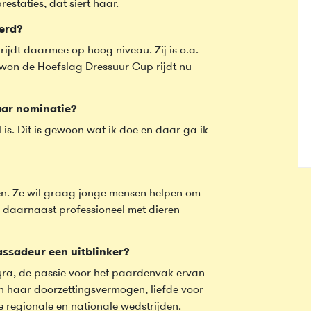
estaties, dat siert haar.
verd?
rijdt daarmee op hoog niveau. Zij is o.a.
won de Hoefslag Dressuur Cup rijdt nu
aar nominatie?
l is. Dit is gewoon wat ik doe en daar ga ik
ten. Ze wil graag jonge mensen helpen om
 daarnaast professioneel met dieren
ssadeur een uitblinker?
Kyra, de passie voor het paardenvak ervan
an haar doorzettingsvermogen, liefde voor
e regionale en nationale wedstrijden.