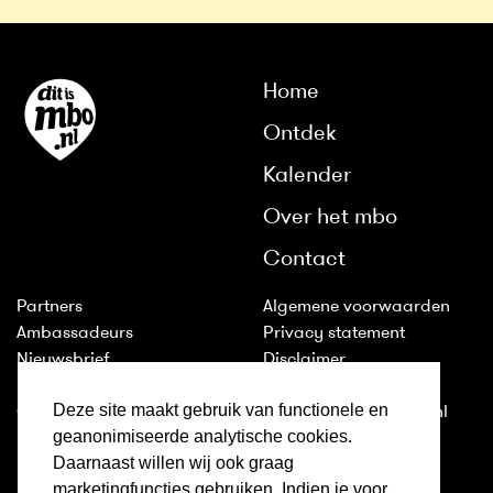
Home
Ontdek
Kalender
Over het mbo
Contact
Partners
Algemene voorwaarden
Ambassadeurs
Privacy statement
Nieuwsbrief
Disclaimer
Huisstijl
Cookies
Deze site maakt gebruik van functionele en
Colofon
2011-2026 © ditismbo.nl
geanonimiseerde analytische cookies.
Daarnaast willen wij ook graag
Inloggen
marketingfuncties gebruiken. Indien je voor