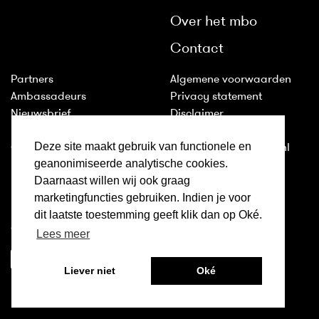
Over het mbo
Contact
Partners
Algemene voorwaarden
Ambassadeurs
Privacy statement
Nieuwsbrief
Disclaimer
Huisstijl
Cookies
Deze site maakt gebruik van functionele en
Colofon
2011-2026 © ditismbo.nl
geanonimiseerde analytische cookies.
Daarnaast willen wij ook graag
Inloggen
marketingfuncties gebruiken. Indien je voor
Ditismbo.nl is ook te volgen
dit laatste toestemming geeft klik dan op Oké.
op:
Lees meer
Liever niet
Oké