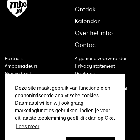
Ontdek
Kalender
Over het mbo
Contact
Partners
Algemene voorwaarden
Ambassadeurs
Privacy statement
Nieuwsbrief
Disclaimer
Huisstijl
Cookies
Deze site maakt gebruik van functionele en
Colofon
2011-2026 © ditismbo.nl
geanonimiseerde analytische cookies.
Daarnaast willen wij ook graag
Inloggen
marketingfuncties gebruiken. Indien je voor
Ditismbo.nl is ook te volgen
dit laatste toestemming geeft klik dan op Oké.
op:
Lees meer