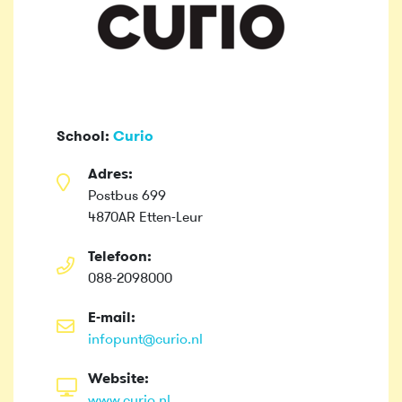
School:
Curio
Adres:
Postbus 699
4870AR Etten-Leur
Telefoon:
088-2098000
E-mail:
infopunt@curio.nl
Website:
www.curio.nl