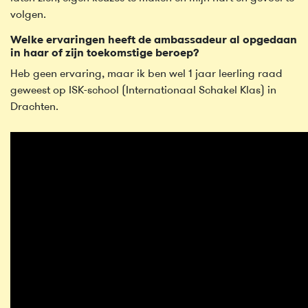
volgen.
Welke ervaringen heeft de ambassadeur al opgedaan
in haar of zijn toekomstige beroep?
Heb geen ervaring, maar ik ben wel 1 jaar leerling raad
geweest op ISK-school (Internationaal Schakel Klas) in
Drachten.