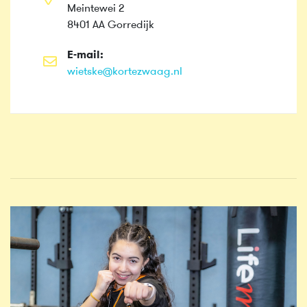
Meintewei 2
8401 AA Gorredijk
E-mail:
wietske@kortezwaag.nl