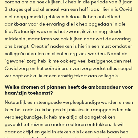
corona om de hoek kijken. Ik heb in die periode van 3 jaar
3 stages gehad allemaal van een half jaar. Hierin is Covid
niet onopgemerkt gebleven helaas. Ik ben ontzettend
dankbaar voor de ervaring die ik heb opgedaan in die
tijd. Natuurlijk was en is het zwaar, ik zit er nog steeds
middenin, maar laten we ook kijken naar wat de ervaring
ons brengt. Creatief nadenken is hierin een must omdat er
collega's uitvallen en cliënten erg ziek worden. Naast de
"gewone" zorg heb ik me ook erg veel beziggehouden met
Covid zorg en het coördineren van zorg zodat alles soepel
verloopt ook al is er een ernstig tekort aan collega's.
Welke dromen of plannen heeft de ambassadeur voor
haar/zijn toekomst?
Natuurlijk een steengoede verpleegkundige worden en een
keer het rode kruis helpen bij missies in rampgebieden als
verpleegkundige. Ik heb me altijd al aangetrokken
gevoeld tot reizen en andere culturen ontdekken. Ik wil
daar ook tijd en geld in steken als ik een vaste baan heb.