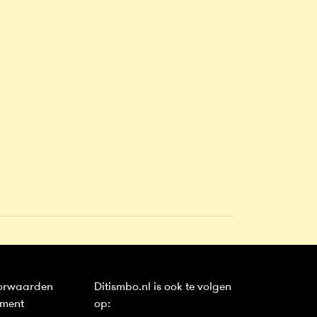
orwaarden
Ditismbo.nl is ook te volgen
ement
op: