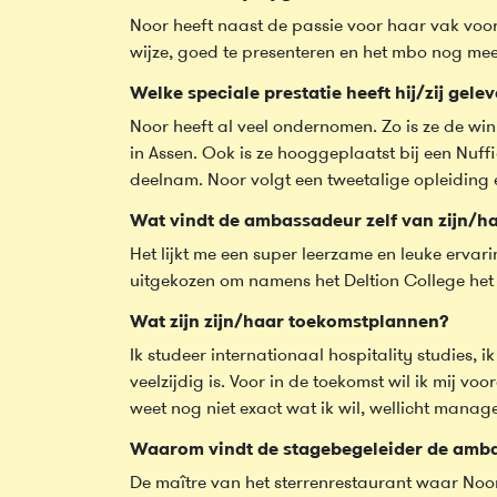
Noor heeft naast de passie voor haar vak voora
wijze, goed te presenteren en het mbo nog meer
Welke speciale prestatie heeft hij/zij gele
Noor heeft al veel ondernomen. Zo is ze de w
in Assen. Ook is ze hooggeplaatst bij een Nuffi
deelnam. Noor volgt een tweetalige opleiding 
Wat vindt de ambassadeur zelf van zijn/h
Het lijkt me een super leerzame en leuke ervari
uitgekozen om namens het Deltion College het
Wat zijn zijn/haar toekomstplannen?
Ik studeer internationaal hospitality studies, i
veelzijdig is. Voor in de toekomst wil ik mij 
weet nog niet exact wat ik wil, wellicht manag
Waarom vindt de stagebegeleider de amba
De maître van het sterrenrestaurant waar Noor 