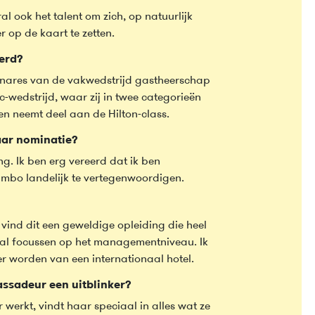
l ook het talent om zich, op natuurlijk
 op de kaart te zetten.
verd?
innares van de vakwedstrijd gastheerschap
c-wedstrijd, waar zij in twee categorieën
en neemt deel aan de Hilton-class.
aar nominatie?
ng. Ik ben erg vereerd dat ik ben
 mbo landelijk te vertegenwoordigen.
k vind dit een geweldige opleiding die heel
vooral focussen op het managementniveau. Ik
er worden van een internationaal hotel.
ssadeur een uitblinker?
werkt, vindt haar speciaal in alles wat ze