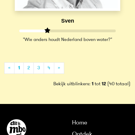
Sven
"Wie anders houdt Nederland boven water?"
(current)
«
1
2
3
4
»
Bekijk uitblinkers:
1
tot
12
(40 totaal)
Home
Ontdek