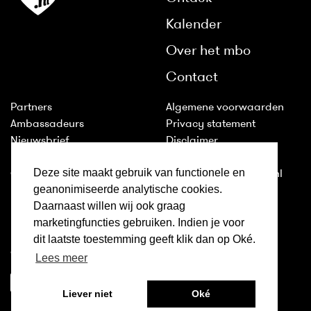
Kalender
Over het mbo
Contact
Partners
Algemene voorwaarden
Ambassadeurs
Privacy statement
Nieuwsbrief
Disclaimer
Huisstijl
Cookies
Deze site maakt gebruik van functionele en
Colofon
2011-2026 © ditismbo.nl
geanonimiseerde analytische cookies.
Daarnaast willen wij ook graag
Inloggen
marketingfuncties gebruiken. Indien je voor
Ditismbo.nl is ook te volgen
dit laatste toestemming geeft klik dan op Oké.
op:
Lees meer
Liever niet
Oké