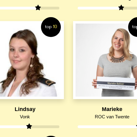
top
10
to
Lindsay
Marieke
Vonk
ROC van Twente