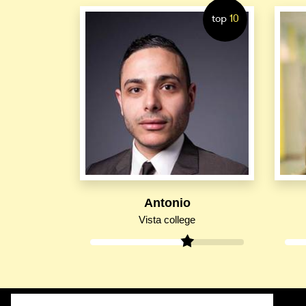
top
10
Antonio
Vista college