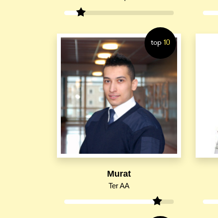
top
10
Murat
Ter AA