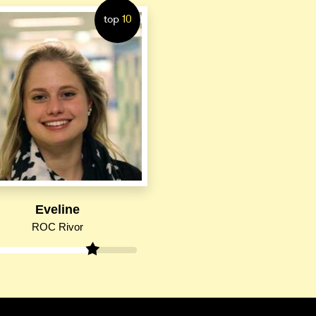
top
10
Eveline
ROC Rivor