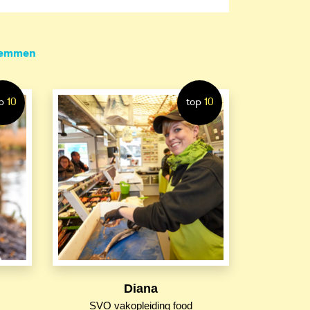
temmen
p
10
top
10
Diana
SVO vakopleiding food