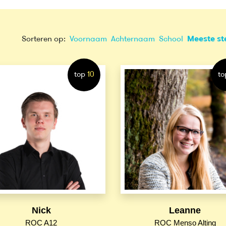
Sorteren op:
Voornaam
Achternaam
School
Meeste s
top
10
to
Nick
Leanne
ROC A12
ROC Menso Alting