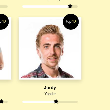
p
10
top
10
Jordy
Yonder