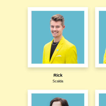
Rick
Scalda