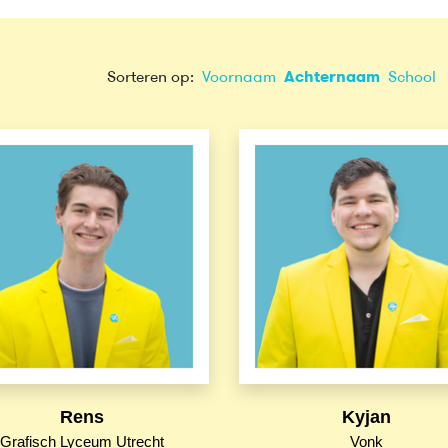
Sorteren op:
Voornaam
Achternaam
School
Rens
Kyjan
Grafisch Lyceum Utrecht
Vonk