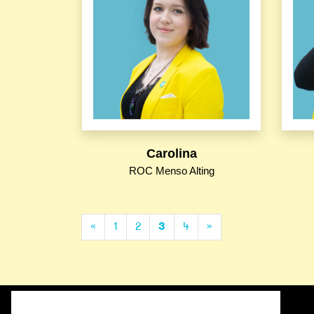
Carolina
ROC Menso Alting
(current)
«
1
2
3
4
»